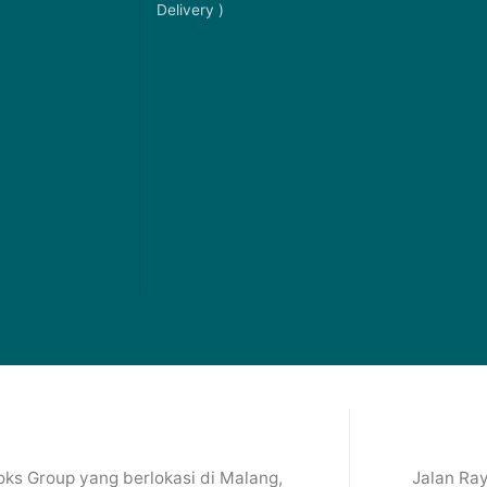
Delivery )
ks Group yang berlokasi di Malang,
Jalan Ray