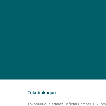
Tokobukuque
Tokobukuque adalah Official Partner Tukuboo