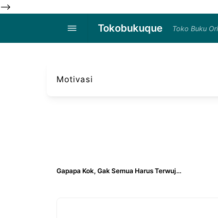
-->
Tokobukuque
Toko Buku Ori
Motivasi
Gapapa Kok, Gak Semua Harus Terwujud Hari Ini - Dono Salim