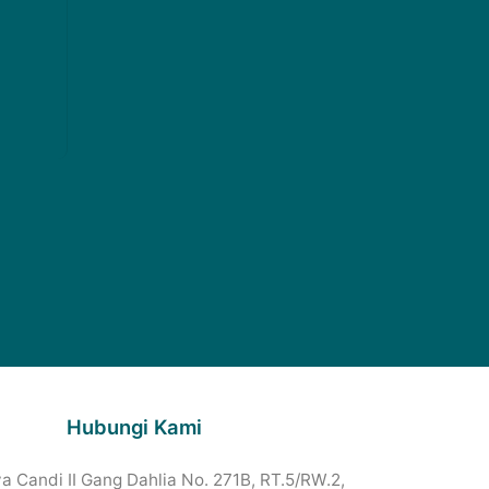
Hubungi Kami
a Candi II Gang Dahlia No. 271B, RT.5/RW.2,