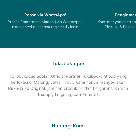
Pesan via WhatsApp!
Pengiriman
Proses Pemesanan Mudah ( via WhatsApp )
Kami menyediakan Lay
Instan checkout, tanpa registrasi / login.
Pickup ) & Pesan -
Tokobukuque
Tokobukuque adalah Official Partner Tukubooks Group yang
berlokasi di Malang, Jawa Timur. Kami hanya menyediakan
Buku-buku Original. jaminan produk ori dan bergaransi karena
di supply langsung dari Penerbit.
Hubungi Kami