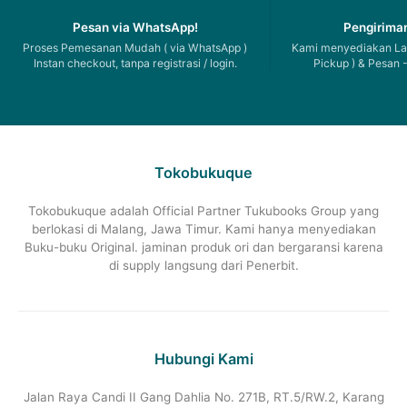
Pesan via WhatsApp!
Pengiriman
Proses Pemesanan Mudah ( via WhatsApp )
Kami menyediakan Lay
Instan checkout, tanpa registrasi / login.
Pickup ) & Pesan -
Tokobukuque
Tokobukuque adalah Official Partner Tukubooks Group yang
berlokasi di Malang, Jawa Timur. Kami hanya menyediakan
Buku-buku Original. jaminan produk ori dan bergaransi karena
di supply langsung dari Penerbit.
Hubungi Kami
Jalan Raya Candi II Gang Dahlia No. 271B, RT.5/RW.2, Karang