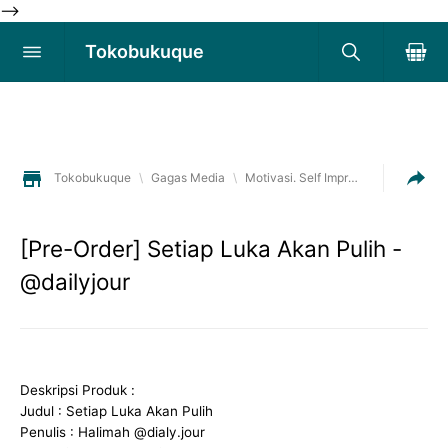
-->
Tokobukuque
Tokobukuque
\
Gagas Media
\
Motivasi. Self Improvement
Peng
[Pre-Order] Setiap Luka Akan Pulih -
@dailyjour
Deskripsi Produk :
Judul : Setiap Luka Akan Pulih
Penulis : Halimah @dialy.jour