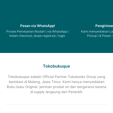
Pesan via WhatsApp!
Pengiriman
Proses Pemesanan Mudah ( via WhatsApp )
Kami menyediakan Lay
Instan checkout, tanpa registrasi / login.
Pickup ) & Pesan -
Tokobukuque
Tokobukuque adalah Official Partner Tukubooks Group yang
berlokasi di Malang, Jawa Timur. Kami hanya menyediakan
Buku-buku Original. jaminan produk ori dan bergaransi karena
di supply langsung dari Penerbit.