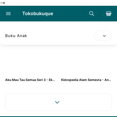
-->
Tokobukuque
Buku Anak
Aku Mau Tau Semua Seri 3 - Eko Utoro,dkk. (Visi Mandiri)
Kidzopedia Alam Semesta - Ana Falesthein (Visi Media)