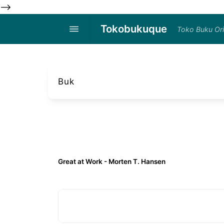
-->
Tokobukuque
Toko Buku Ori
Buk
Great at Work - Morten T. Hansen