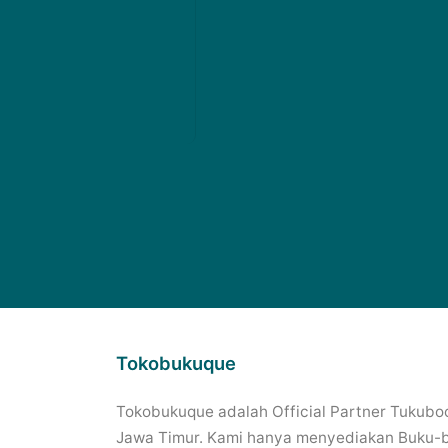
Tokobukuque
Tokobukuque adalah Official Partner Tukuboo
Jawa Timur. Kami hanya menyediakan Buku-bu