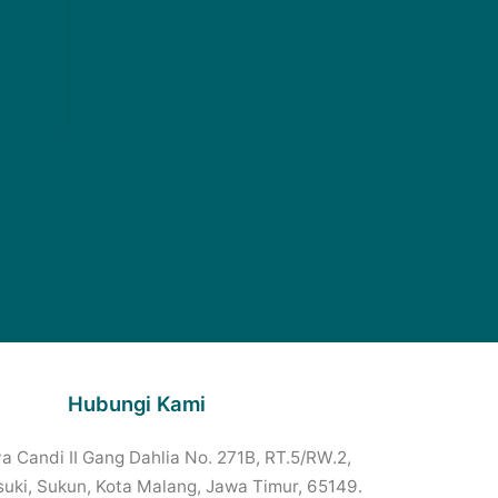
Hubungi Kami
a Candi II Gang Dahlia No. 271B, RT.5/RW.2,
uki, Sukun, Kota Malang, Jawa Timur, 65149.