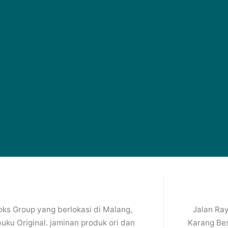
ks Group yang berlokasi di Malang,
Jalan Ray
ku Original. jaminan produk ori dan
Karang Bes