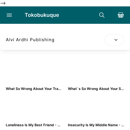
-->
Tokobukuque
Alvi Ardhi Publishing
What So Wrong About Your Trauma & Expectation - Ardhi Mohamad
What`s So Wrong About Your Self Healing - Ardhi Mohamad
Loneliness Is My Best Friend - Alvi Syahrin
Insecurity Is My Middle Name - Alvi Syahrin