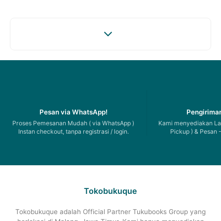
Pesan via WhatsApp!
Pengiriman
Proses Pemesanan Mudah ( via WhatsApp )
Kami menyediakan Lay
Instan checkout, tanpa registrasi / login.
Pickup ) & Pesan -
Tokobukuque
Tokobukuque adalah Official Partner Tukubooks Group yang