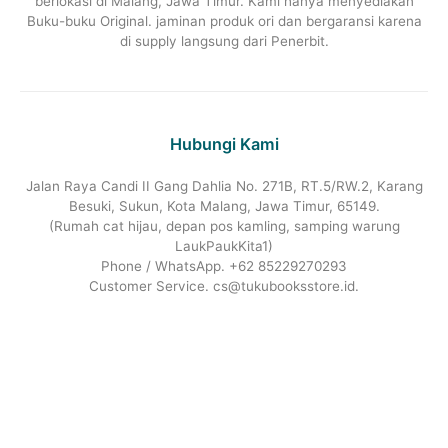
berlokasi di Malang, Jawa Timur. Kami hanya menyediakan
Buku-buku Original. jaminan produk ori dan bergaransi karena
di supply langsung dari Penerbit.
Hubungi Kami
Jalan Raya Candi II Gang Dahlia No. 271B, RT.5/RW.2, Karang
Besuki, Sukun, Kota Malang, Jawa Timur, 65149.
(Rumah cat hijau, depan pos kamling, samping warung
LaukPaukKita1)
Phone / WhatsApp. +62 85229270293
Customer Service. cs@tukubooksstore.id.