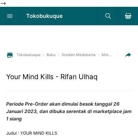
-->
Tokobukuque
Tokobukuque
\
Buku
\
Gradien Mediatama
\
Motivasi. Self Improvement
Your Mind Kills - Rifan Ulhaq
Periode Pre-Order akan dimulai besok tanggal 26
Januari 2023, dan dibuka serentak di marketplace jam
1 siang
Judul : YOUR MIND KILLS