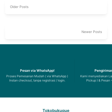
Older Posts
Newer Posts
Pesan via WhatsApp!
Pengiriman
Proses Pemesanan Mudah ( via WhatsApp )
Kami menyediakan Lay
Instan checkout, tanpa registrasi / login.
Pickup ) & Pesan -
Tokobukuque