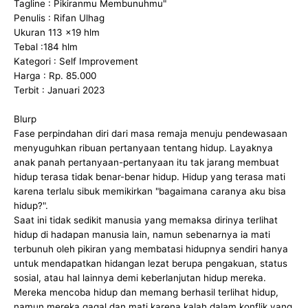
Tagline : Pikiranmu Membunuhmu"
Penulis : Rifan Ulhag
Ukuran 113 x19 hlm
Tebal :184 hlm
Kategori : Self Improvement
Harga : Rp. 85.000
Terbit : Januari 2023
Blurp
Fase perpindahan diri dari masa remaja menuju pendewasaan
menyuguhkan ribuan pertanyaan tentang hidup. Layaknya
anak panah pertanyaan-pertanyaan itu tak jarang membuat
hidup terasa tidak benar-benar hidup. Hidup yang terasa mati
karena terlalu sibuk memikirkan "bagaimana caranya aku bisa
hidup?".
Saat ini tidak sedikit manusia yang memaksa dirinya terlihat
hidup di hadapan manusia lain, namun sebenarnya ia mati
terbunuh oleh pikiran yang membatasi hidupnya sendiri hanya
untuk mendapatkan hidangan lezat berupa pengakuan, status
sosial, atau hal lainnya demi keberlanjutan hidup mereka.
Mereka mencoba hidup dan memang berhasil terlihat hidup,
namun mereka gagal dan mati karena kalah dalam konflik yang