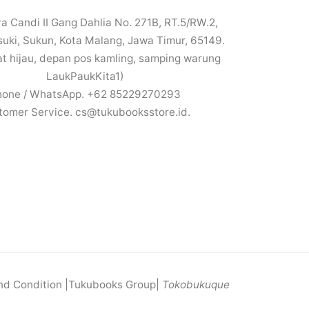
a Candi II Gang Dahlia No. 271B, RT.5/RW.2,
uki, Sukun, Kota Malang, Jawa Timur, 65149.
t hijau, depan pos kamling, samping warung
LaukPaukKita1)
hone / WhatsApp. +62 85229270293
tomer Service. cs@tukubooksstore.id.
and Condition |Tukubooks Group|
Tokobukuque