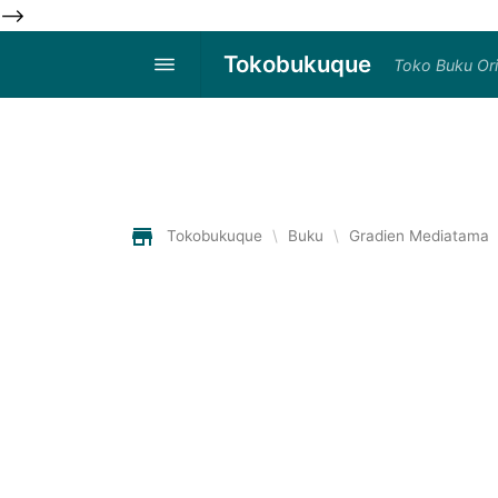
-->
Tokobukuque
Toko Buku Ori
Tokobukuque
\
Buku
\
Gradien Mediatama