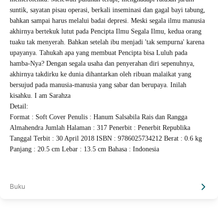
suntik, sayatan pisau operasi, berkali inseminasi dan gagal bayi tabung,
bahkan sampai harus melalui badai depresi. Meski segala ilmu manusia
akhirnya bertekuk lutut pada Pencipta Ilmu Segala Ilmu, kedua orang
tuaku tak menyerah. Bahkan setelah ibu menjadi 'tak sempurna' karena
upayanya. Tahukah apa yang membuat Pencipta bisa Luluh pada
hamba-Nya? Dengan segala usaha dan penyerahan diri sepenuhnya,
akhirnya takdirku ke dunia dihantarkan oleh ribuan malaikat yang
bersujud pada manusia-manusia yang sabar dan berupaya. Inilah
kisahku. I am Sarahza
Detail:
Format : Soft Cover
Penulis : Hanum Salsabila Rais dan Rangga
Almahendra
Jumlah Halaman : 317
Penerbit : Penerbit Republika
Tanggal Terbit : 30 April 2018
ISBN : 9786025734212
Berat : 0.6 kg
Panjang : 20.5 cm
Lebar : 13.5 cm
Bahasa : Indonesia
Buku