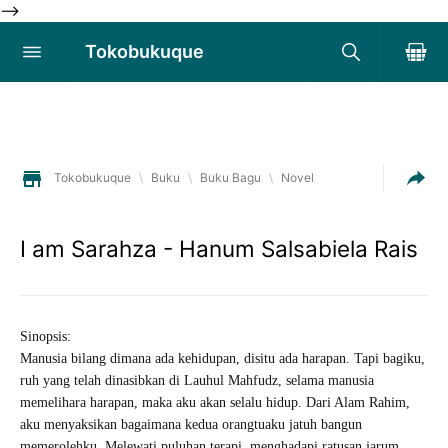
-->
Tokobukuque
Tokobukuque
\
Buku
\
Buku Bagu
\
Novel
I am Sarahza - Hanum Salsabiela Rais
Sinopsis:
Manusia bilang dimana ada kehidupan, disitu ada harapan. Tapi bagiku,
ruh yang telah dinasibkan di Lauhul Mahfudz, selama manusia
memelihara harapan, maka aku akan selalu hidup. Dari Alam Rahim,
aku menyaksikan bagaimana kedua orangtuaku jatuh bangun
memerolehku. Melewati puluhan terapi, menghadapi ratusan jarum